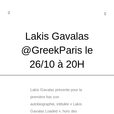
Lakis Gavalas
@GreekParis le
26/10 à 20H
Lakis Gavalas présente pour la
première fois son
autobiographie, intitulée « Lakis
Gavalas Loaded », hors des