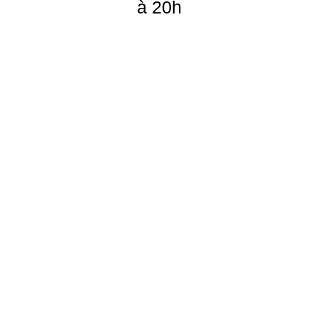
à 20h
Galerie
Negropontes
, 14-16 rue
Jean
Jacques
Rousseau,
75001
PARIS
M°Palais
Royal