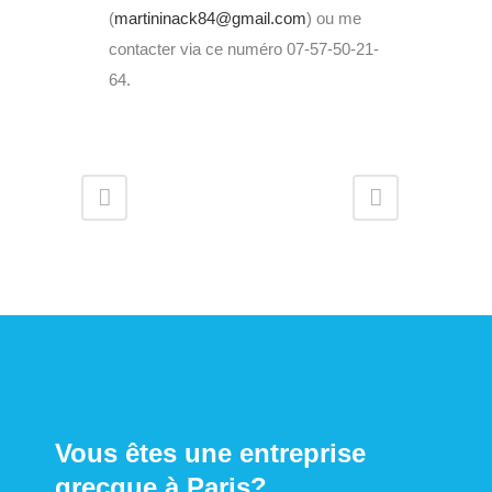
(
martininack84@gmail.com
) ou me
contacter via ce numéro 07-57-50-21-
64.
Vous êtes une entreprise
grecque à Paris?